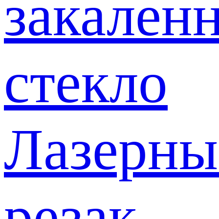
закален
стекло
Лазерны
резак