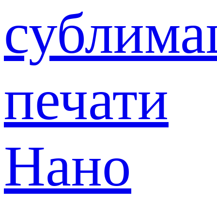
сублима
печати
Нано