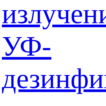
излучен
УФ-
дезинф