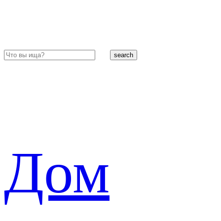
search
Дом