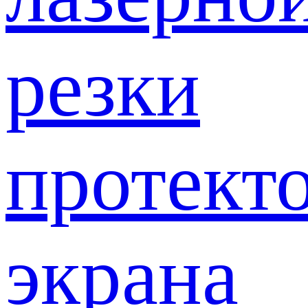
резки
протект
экрана