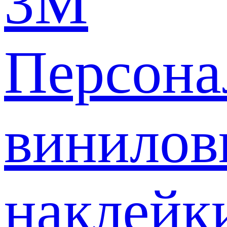
3M
Персона
винилов
наклейк