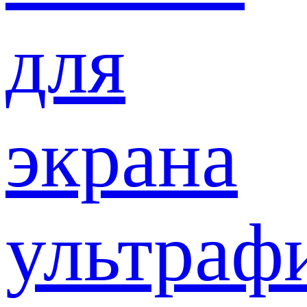
для
экрана
ультраф