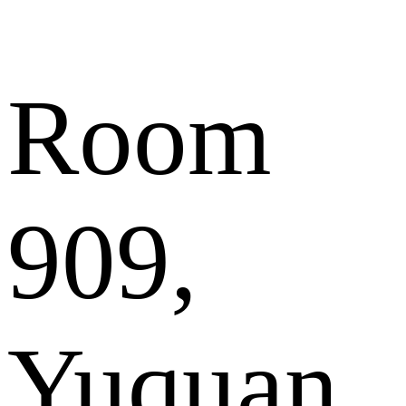
Room
909,
Yuquan