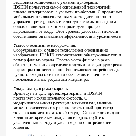
Бесшовная компоновка с умными приборами:
IDSKIN пользуется самой современной технологией
плавно интегрировать с умными приборами. С преданным
мобильным приложением, вы можете дистанционно
управлени резец, получаете доступ к самым последним
обновлениям данных, и контролируете процесс
вырезывания от везде. Этот уровень удобства и гибкости
обеспечивает оптимальные эффективность и урожайность.
Умное опознавание изображения:
Оборудованный с умной технологией опознавания
изображения, IDSKIN автоматически обнаруживает тип и
размер фильма экрана. Просто место фильм на режа
области, и машина определят модель и отрегулируют режа
параметры соответственно. Это исключает потребность для
ручного входного сигнала и обеспечивает точные и
последовательные результаты каждый раз.
Ультра-быстрая режа скорость:
Время сути в деле протектора экрана, и IDSKIN
поставляет исключительную скорость. С
модернизированным режущим механизмом, машина
может произвести совершенно отрезанный протектор
экрана в как меньшем как 20 секунд. Скажите до свидания
к длинным временам ожидания и здравствуйте к
увеличенным выходу и удолетворению потребностей
клиента.