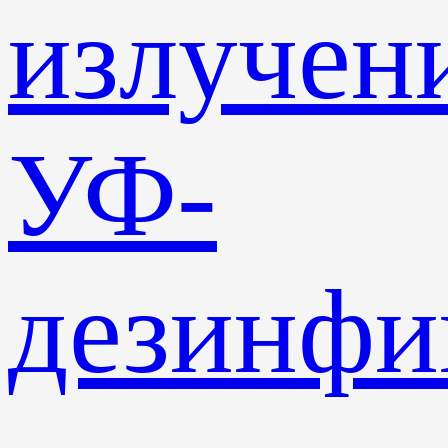
излучен
УФ-
дезинф