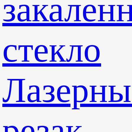
закален
стекло
Лазерны
резак