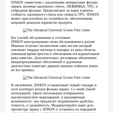
IDSKIN совместимо с различными материалами фильма
экрана, включая закаленное стекло, ЛЮБИМЦА, TPU, и
гибридные фильмы. Предпочитают ли ваши клиенты
стойкость закаленного стекла или гибкость TPU, IDSKIN
может приспособить их потребности, обеспечивающ
широкий диапазон вариантов продукта.
Без усилий обслуживание и состояние:
IDSKIN конструировано легко обслуживания в разуме.
Машина отличает механизмом само-чистки который
извлекает твердые частицы и выпарку из режа области,
уменьшая время простоя и обеспечивая последовательное
режа качество. Дополнительно, регулярные обновления
микропрограммных обеспечений и удаленные
диагностики помогают держать машину побежать ровно
во все времена.
В заключение, IDSKIN устанавливает новый стандарт в
поле всеобщих резцов фильма экрана. Со своей умной
интеграцией, умное опознавание изображения,
высокоскоростное вырезывание, и расширенные
возможности, оно предлагает несравненное удобство,
точность, и урожайность. Модернизируйте ваше дело
протектора экрана с IDSKIN и останьтесь на передовой