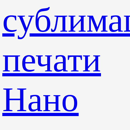
сублима
печати
Нано