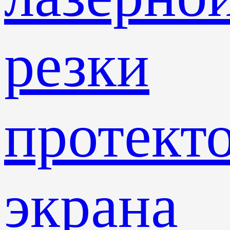
резки
протект
экрана