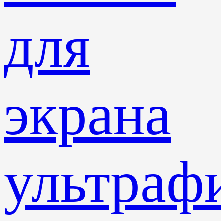
для
экрана
ультраф