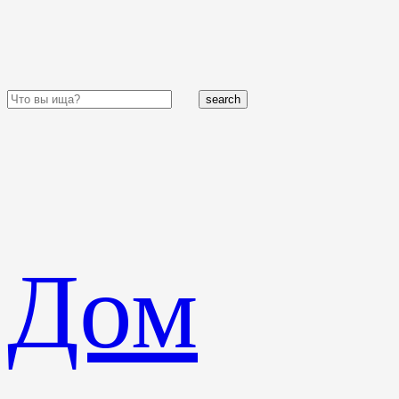
search
Дом