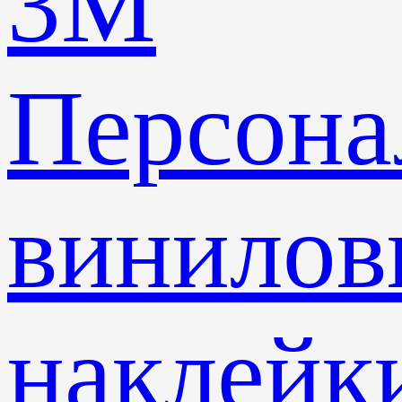
3M
Персона
винилов
наклейк