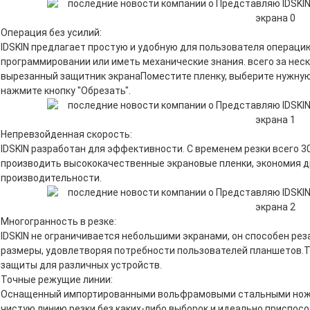
Операция без усилий:
IDSKIN предлагает простую и удобную для пользователя операцию
программировании или иметь механические знания. всего за нес
вырезанный защитник экранаПоместите пленку, выберите нужную
нажмите кнопку "Обрезать".
Непревзойденная скорость:
IDSKIN разработан для эффективности. С временем резки всего 3
производить высококачественные экрановые пленки, экономия 
производительности.
Многогранность в резке:
IDSKIN не ограничивается небольшими экранами, он способен ре
размеры, удовлетворяя потребности пользователей планшетов.
защиты для различных устройств.
Точные режущие линии:
Оснащенный импортированными вольфрамовыми стальными ножев
чистую линию резки без каких-либо выборок.и идеально приспосо