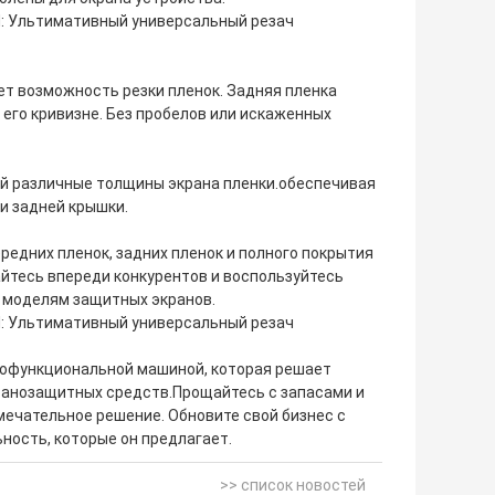
ет возможность резки пленок. Задняя пленка
 его кривизне. Без пробелов или искаженных
й различные толщины экрана пленки.обеспечивая
и задней крышки.
редних пленок, задних пленок и полного покрытия
йтесь впереди конкурентов и воспользуйтесь
 моделям защитных экранов.
огофункциональной машиной, которая решает
ранозащитных средств.Прощайтесь с запасами и
мечательное решение. Обновите свой бизнес с
ность, которые он предлагает.
>> список новостей