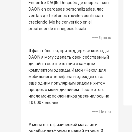
Encontre DAQIN. Después де cooperar кон
DAQIN en carcasas personalizadas, лас
ventas де teléfonos móviles continúan
creciendo. Me he convertido en el
proofedor de mi negocio local».
—— Ярлык
Я фэшн-блогер, при поддержке команды
DAQIN я могу сделать свой собственный
дизайн в соответствии с каждым
комплектом одежды. И мой «Чехол для
мобильного телефона в одежде» стал
еще одним популярным видом и хитом
продаж с моим дизайном. После этого
число моих поклонников увеличилось на
10 000 человек.
—— Питер
У меня есть физический магазин и
онлайн-платформы в нашей стране. Я