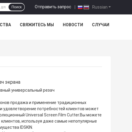
Отправить запрос
|
Russian
Поиск
ЕСТВА
СВЯЖИТЕСЬ МЫ
НОВОСТИ
СЛУЧАИ
ач экрана
онов продажа и применение традиционных
 и удовлетворение потребностей клиентов может
люционный Universal Screen Film Cutter.Вы можете
 клиентов, используя даже самые непопулярные
ущества IDSKIN.