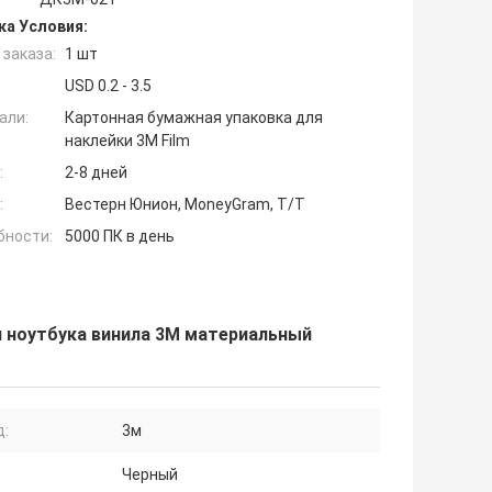
ка Условия:
заказа:
1 шт
USD 0.2 - 3.5
али:
Картонная бумажная упаковка для
наклейки 3M Film
:
2-8 дней
:
Вестерн Юнион, MoneyGram, Т/Т
бности:
5000 ПК в день
 ноутбука винила 3М материальный
д:
3м
Черный