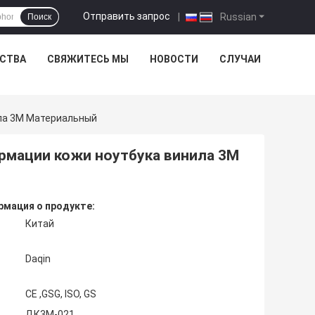
Отправить запрос
|
Russian
Поиск
ЕСТВА
СВЯЖИТЕСЬ МЫ
НОВОСТИ
СЛУЧАИ
ла 3М Материальный
рмации кожи ноутбука винила 3М
мация о продукте:
Китай
Daqin
CE ,GSG, ISO, GS
ДК3М-021