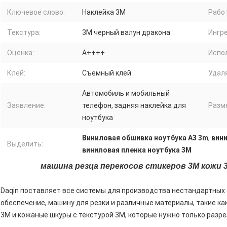
Ключевое слово:
Наклейка 3M
Работ
Текстура:
3M черный валун дракона
Ингр
Оценка:
А++++
Испо
Клей:
Съемный клей
Удал
Автомобиль и мобильный
Заявление:
телефон, задняя наклейка для
Разме
ноутбука
Виниловая обшивка ноутбука A3 3m
,
вин
Выделить:
виниловая пленка ноутбука 3M
машина резца перекосов стикеров 3М кожи
Daqin поставляет все системы для производства нестандартных
обеспечение, машину для резки и различные материалы, такие ка
3M и кожаные шкуры с текстурой 3M, которые нужно только разре