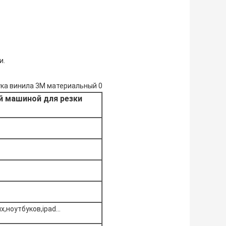
и.
й машиной для резки
х,ноутбуков,ipad…