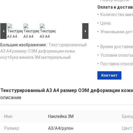
Оплата и достав
Количество мин 
Цена:
Упаковывая дет
Большие изображения :
Текстурированный
Время доставки
А3 А4 размер ОЭМ деформации кожи
Условия оплаты
ноутбука винила 3М материальный
Поставка спосо
Контакт
Текстурированный А3 А4 размер ОЭМ деформации кожи
описание
Имя:
Наклейка 3M
Брен
Размер:
А3/А4/рулон
Цвет: