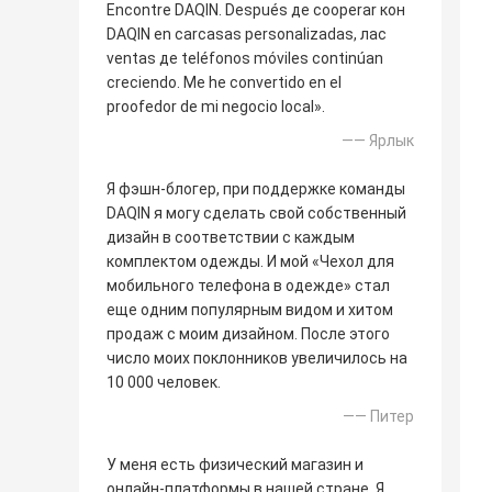
Encontre DAQIN. Después де cooperar кон
DAQIN en carcasas personalizadas, лас
ventas де teléfonos móviles continúan
creciendo. Me he convertido en el
proofedor de mi negocio local».
—— Ярлык
Я фэшн-блогер, при поддержке команды
DAQIN я могу сделать свой собственный
дизайн в соответствии с каждым
комплектом одежды. И мой «Чехол для
мобильного телефона в одежде» стал
еще одним популярным видом и хитом
продаж с моим дизайном. После этого
число моих поклонников увеличилось на
10 000 человек.
—— Питер
У меня есть физический магазин и
онлайн-платформы в нашей стране. Я