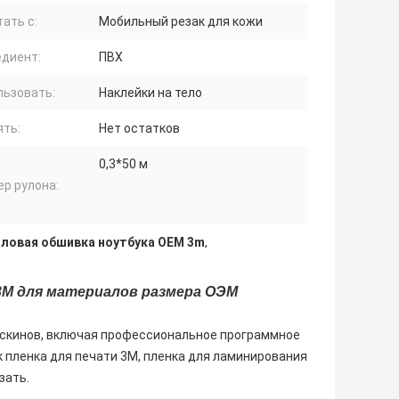
ать с:
Мобильный резак для кожи
едиент:
ПВХ
льзовать:
Наклейки на тело
ять:
Нет остатков
0,3*50 м
р рулона:
иловая обшивка ноутбука OEM 3m
,
 3М для материалов размера ОЭМ
 скинов, включая профессиональное программное
к пленка для печати 3M, пленка для ламинирования
зать.