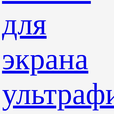
для
экрана
ультраф