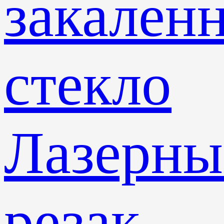
закален
стекло
Лазерны
резак