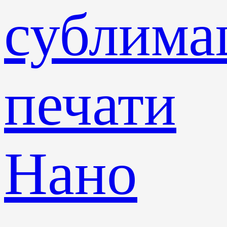
сублима
печати
Нано