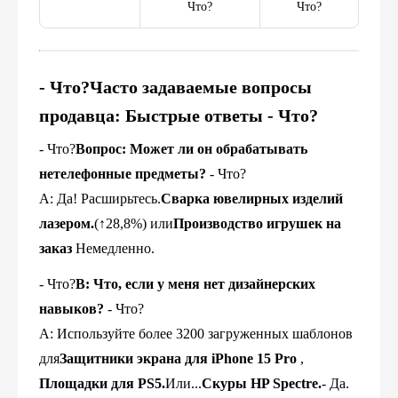
Что?
Что?
- Что?
Часто задаваемые вопросы
продавца: Быстрые ответы
- Что?
- Что?
Вопрос: Может ли он обрабатывать
нетелефонные предметы?
- Что?
А: Да! Расширьтесь.
Сварка ювелирных изделий
лазером.
(↑28,8%) или
Производство игрушек на
заказ
Немедленно.
- Что?
В: Что, если у меня нет дизайнерских
навыков?
- Что?
A: Используйте более 3200 загруженных шаблонов
для
Защитники экрана для iPhone 15 Pro
​, ​
Площадки для PS5.
Или...
Скуры HP Spectre.
- Да.