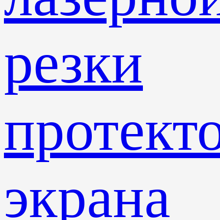
резки
протект
экрана