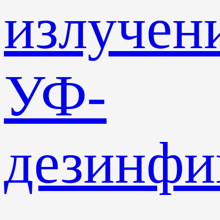
излучен
УФ-
дезинф