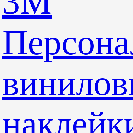
3M
Персона
винилов
наклейк