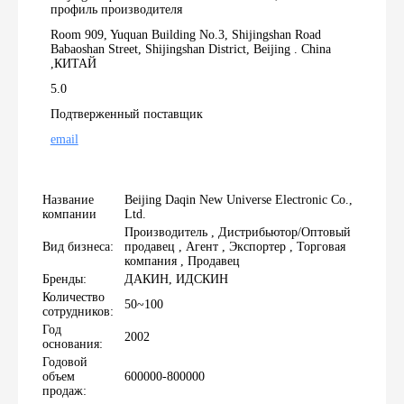
профиль производителя
Room 909, Yuquan Building No.3, Shijingshan Road
Babaoshan Street, Shijingshan District, Beijing . China
,КИТАЙ
5.0
Подтверженный поставщик
email
Название
Beijing Daqin New Universe Electronic Co.,
компании
Ltd.
Производитель , Дистрибьютор/Оптовый
Вид бизнеса:
продавец , Агент , Экспортер , Торговая
компания , Продавец
Бренды:
ДАКИН, ИДСКИН
Количество
50~100
сотрудников:
Год
2002
основания:
Годовой
объем
600000-800000
продаж: