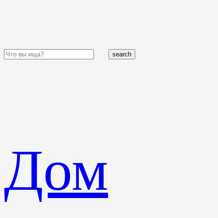
search
Дом