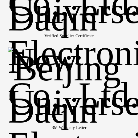
Verified Supplier Certificate
3M Warranty Letter