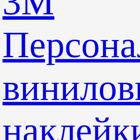
3M
Персона
винилов
наклейк