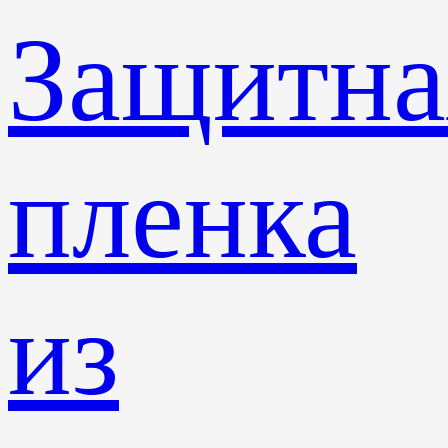
Защитна
пленка
из