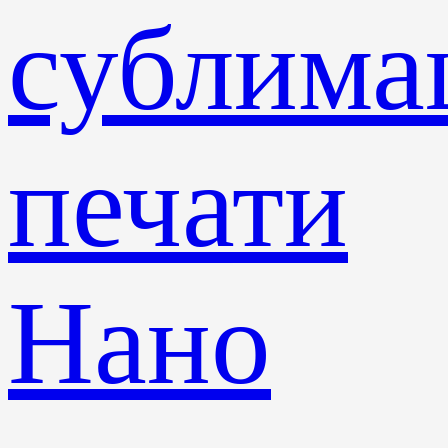
сублима
печати
Нано