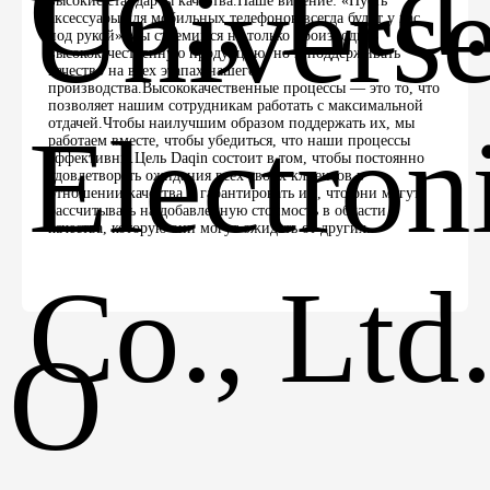
высокие стандарты качества.Наше видение: «Пусть
аксессуары для мобильных телефонов всегда будут у вас
под рукой».Мы стремимся не только производить
высококачественную продукцию, но и поддерживать
качество на всех этапах нашего
производства.Высококачественные процессы — это то, что
позволяет нашим сотрудникам работать с максимальной
отдачей.Чтобы наилучшим образом поддержать их, мы
работаем вместе, чтобы убедиться, что наши процессы
эффективны.Цель Daqin состоит в том, чтобы постоянно
удовлетворять ожидания всех своих клиентов в
отношении качества и гарантировать им, что они могут
рассчитывать на добавленную стоимость в области
качества, которую они могут ожидать от других.
О