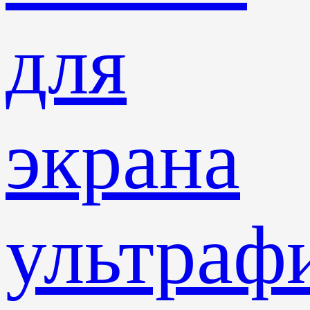
для
экрана
ультраф