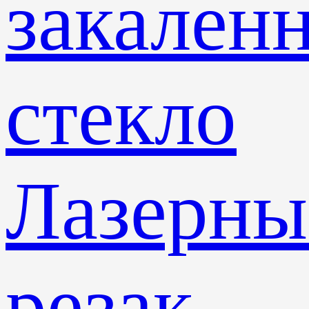
закален
стекло
Лазерны
резак