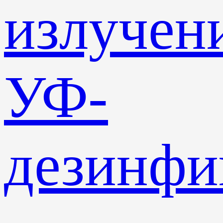
излучен
УФ-
дезинф