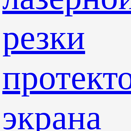
резки
протект
экрана