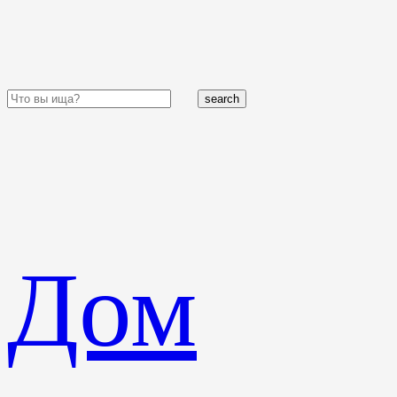
search
Дом