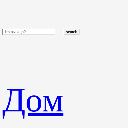
search
Дом