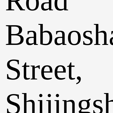
Road
Babaosh
Street,
Shijings