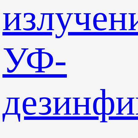
излучен
УФ-
дезинф