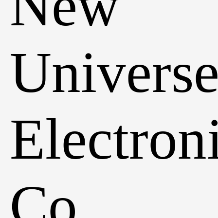
New
Univers
Electron
Co.,