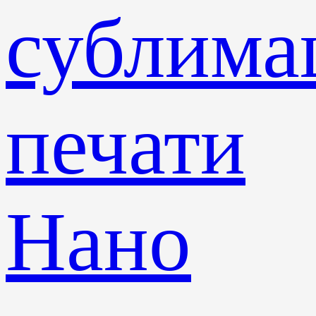
сублима
печати
Нано