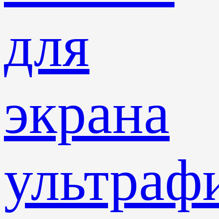
для
экрана
ультраф