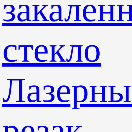
закален
стекло
Лазерны
резак