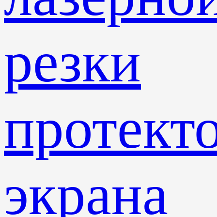
резки
протект
экрана