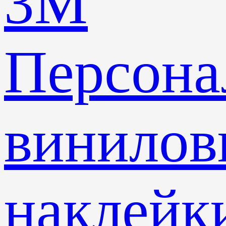
3M
Персона
винилов
наклейк