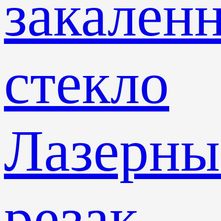
закален
стекло
Лазерны
резак