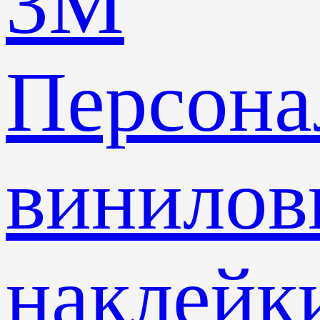
3M
Персона
винилов
наклейк