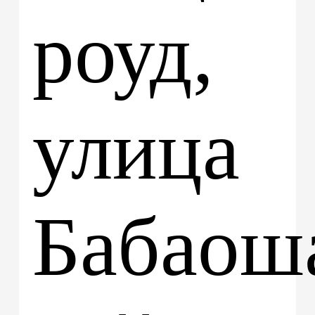
роуд,
улица
Бабаош