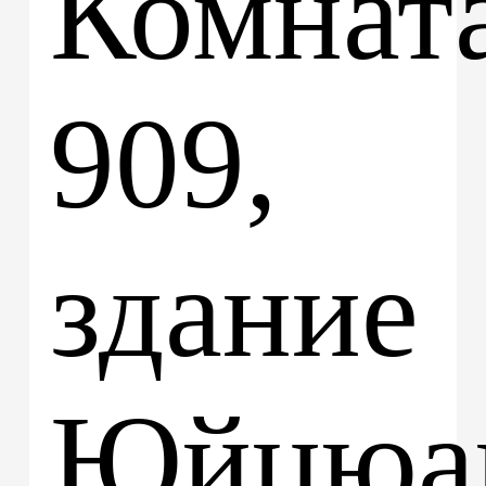
Комнат
909,
здание
Юйцюа