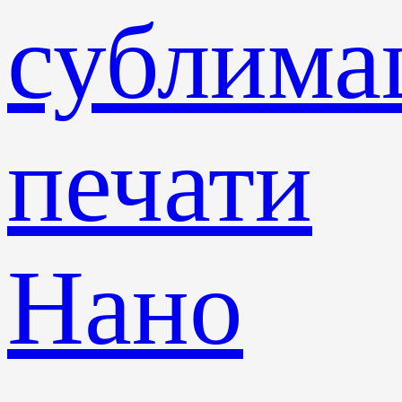
сублима
печати
Нано