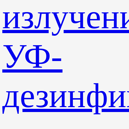
излучен
УФ-
дезинф