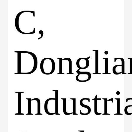
C,
Donglia
Industria