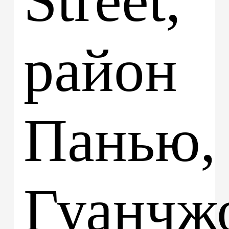
Street,
район
Панью,
Гуанчжо