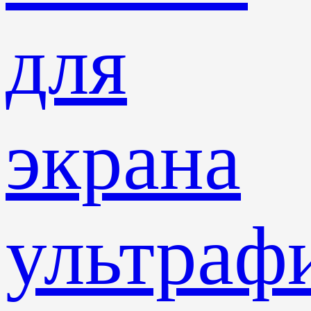
для
экрана
ультраф