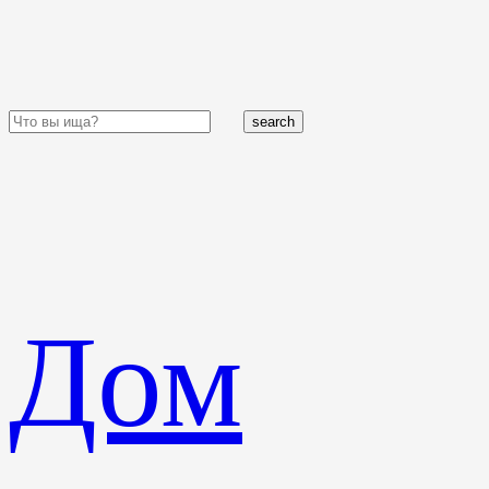
search
Дом