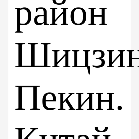
район
Шицзин
Пекин.