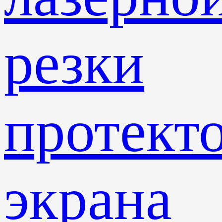
резки
протект
экрана