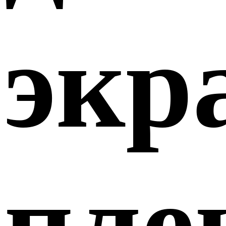
экр
пле