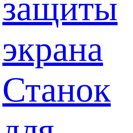
защиты
экрана
Станок
для