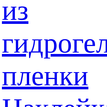
из
гидроге
пленки