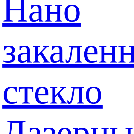
Нано
закален
стекло
Лазерны