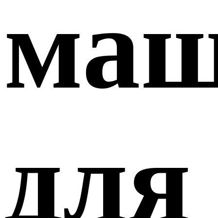
маш
для