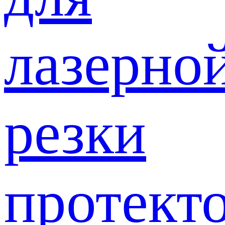
лазерно
резки
протект