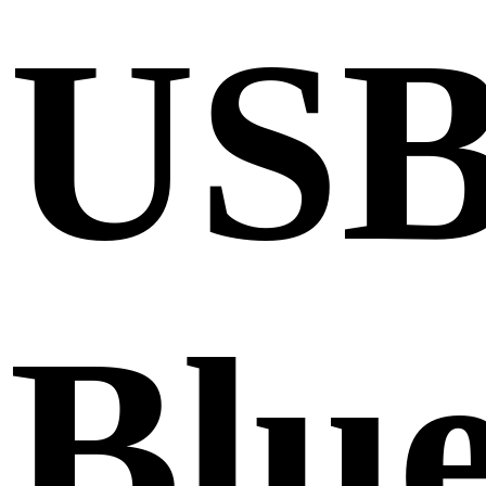
US
Blu