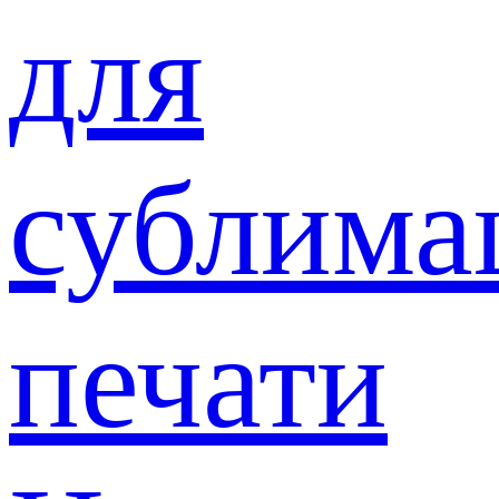
для
сублима
печати