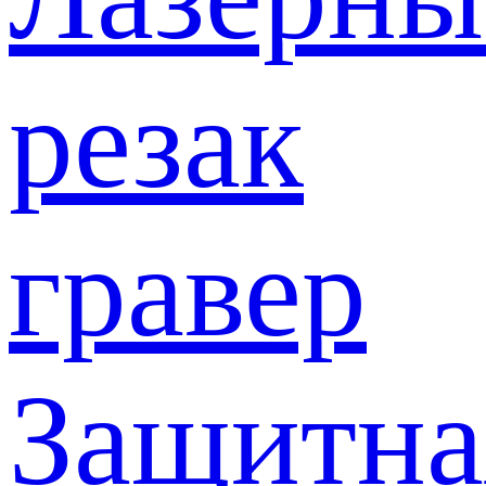
резак
гравер
Защитна