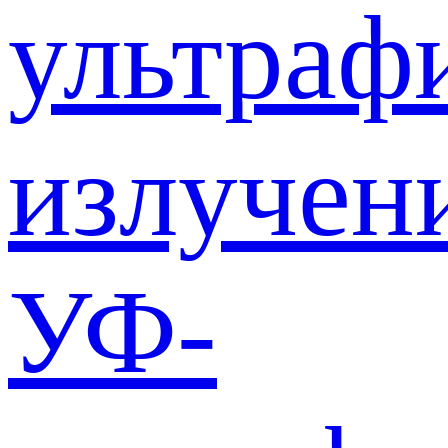
ультраф
излучен
УФ-