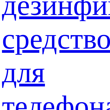
дезинф
средств
для
телефон