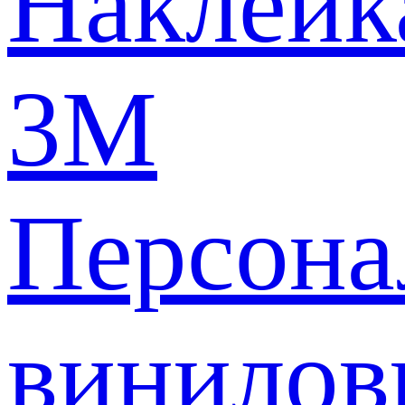
Наклейк
3M
Персона
винилов