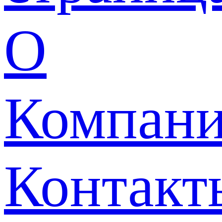
О
Компан
Контакт