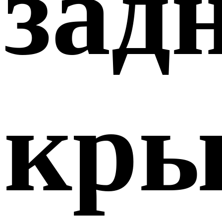
зад
кр