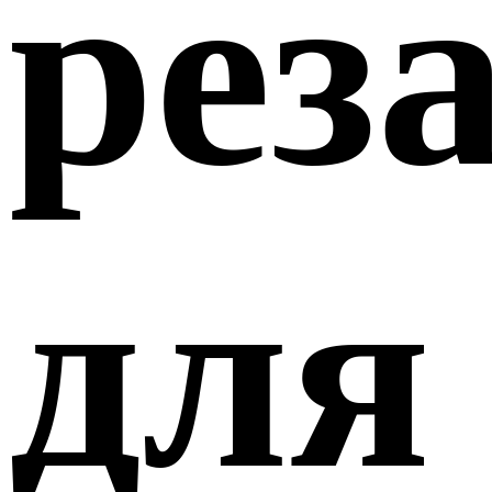
рез
для