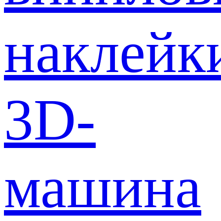
наклейк
3D-
машина