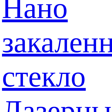
Нано
закален
стекло
Лазерны