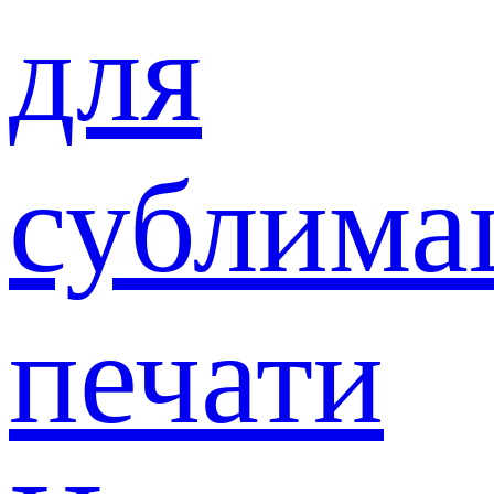
для
сублима
печати