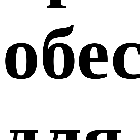
обе
для