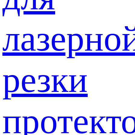
лазерно
резки
протект