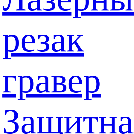
резак
гравер
Защитна