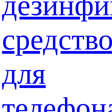
дезинф
средств
для
телефон