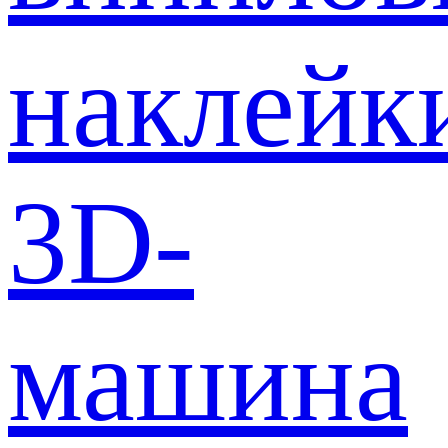
наклейк
3D-
машина