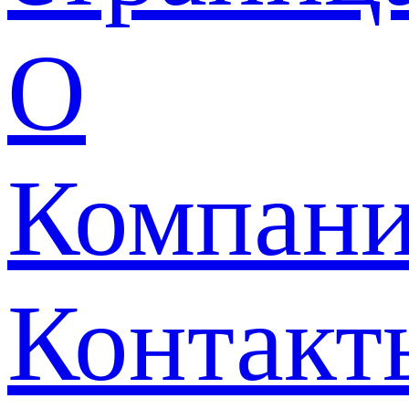
О
Компан
Контакт