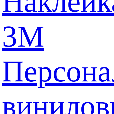
Наклейк
3M
Персона
винилов