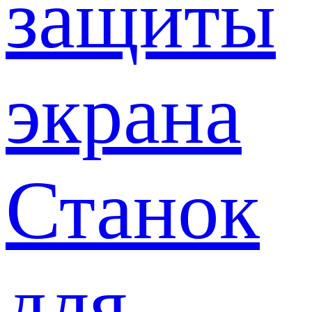
защиты
экрана
Станок
для