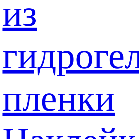
из
гидроге
пленки