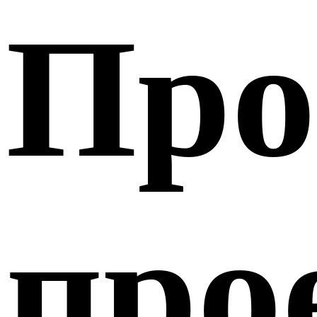
Про
про