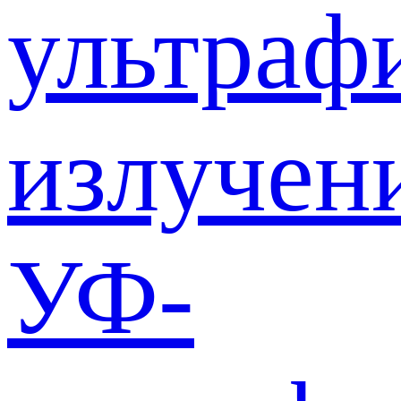
ультраф
излучен
УФ-