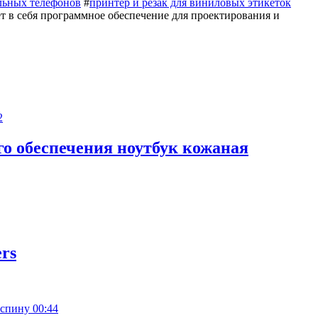
льных телефонов
#
принтер и резак для виниловых этикеток
ет в себя программное обеспечение для проектирования и
2
о обеспечения ноутбук кожаная
rs
00:44