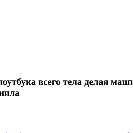
 ноутбука всего тела делая ма
инила