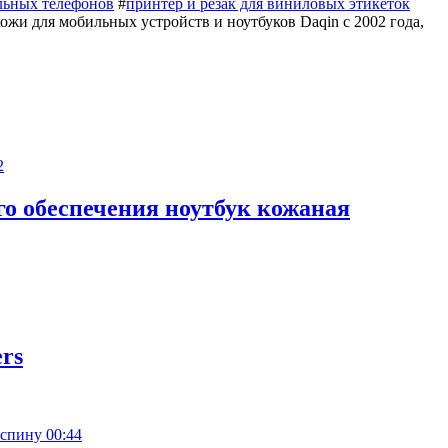
льных телефонов
#
принтер и резак для виниловых этикеток
 кожи для мобильных устройств и ноутбуков Daqin с 2002 года,
2
о обеспечения ноутбук кожаная
rs
00:44