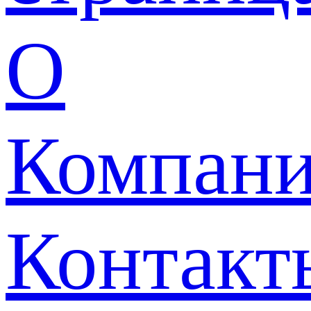
О
Компан
Контакт