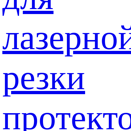
лазерно
резки
протект