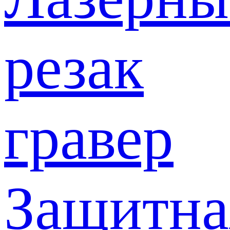
резак
гравер
Защитна