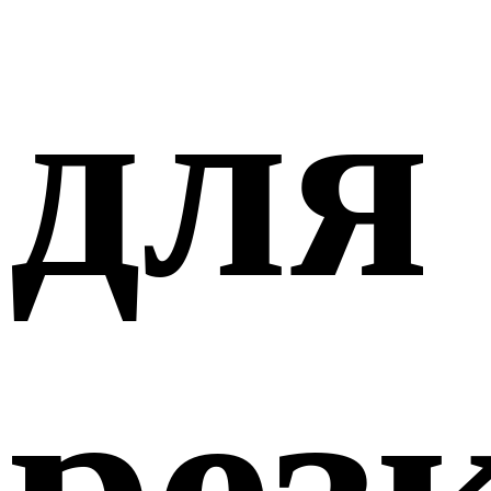
для
рез