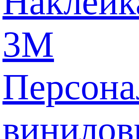
Наклейк
3M
Персона
винилов