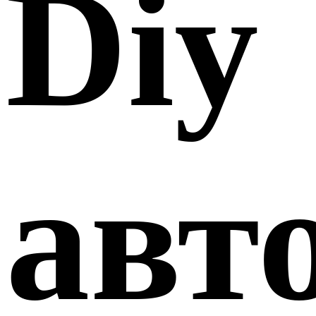
Diy
авт