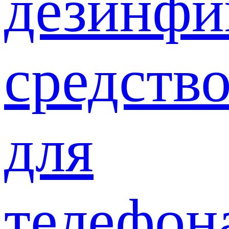
дезинф
средств
для
телефон