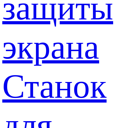
защиты
экрана
Станок
для