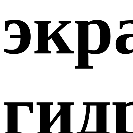
экр
гид