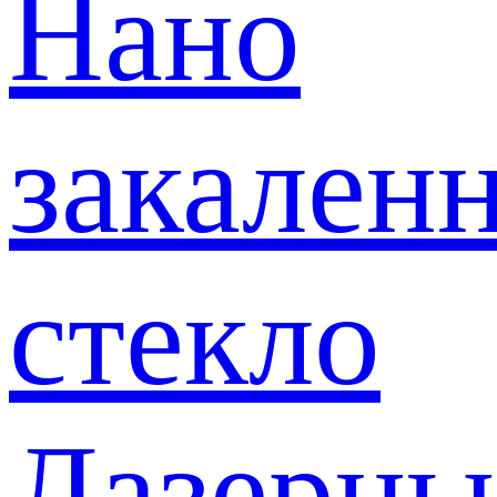
Нано
закален
стекло
Лазерны