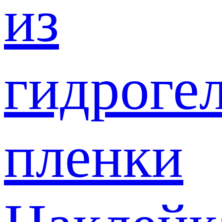
из
гидроге
пленки