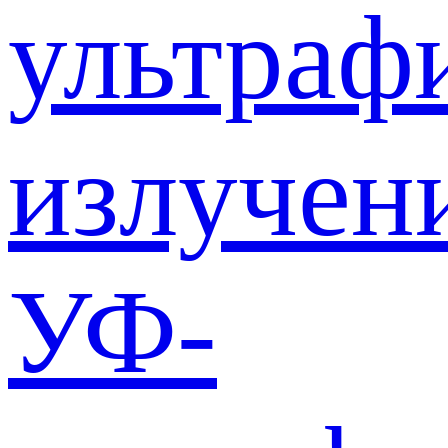
ультраф
излучен
УФ-