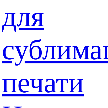
для
сублима
печати