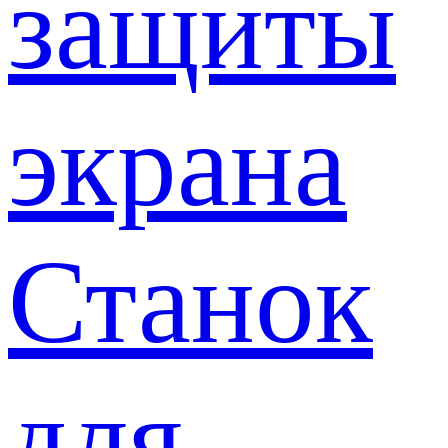
защиты
экрана
Станок
для