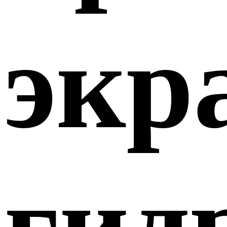
экр
гид