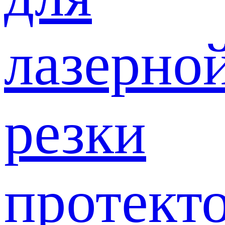
лазерно
резки
протект