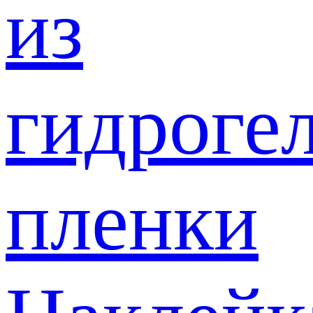
из
гидроге
пленки