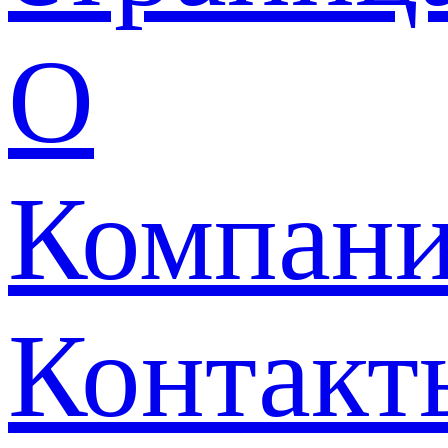
О
Компан
Контакт