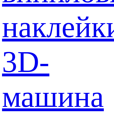
наклейк
3D-
машина