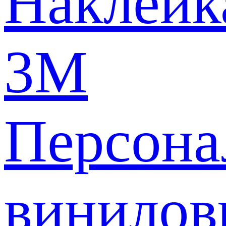
Наклейк
3M
Персона
винилов