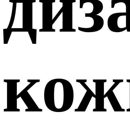
диз
кож