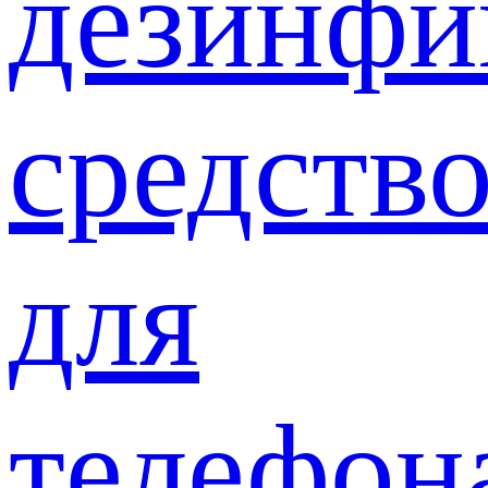
дезинф
средств
для
телефон