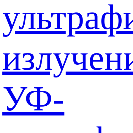
ультраф
излучен
УФ-