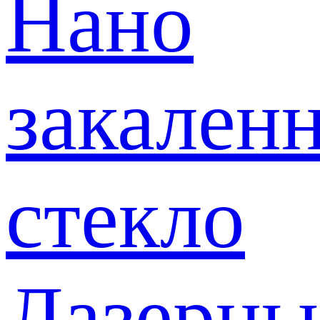
Нано
закален
стекло
Лазерны