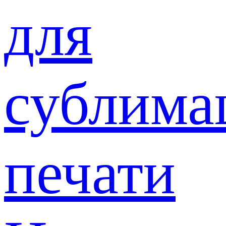
для
сублима
печати