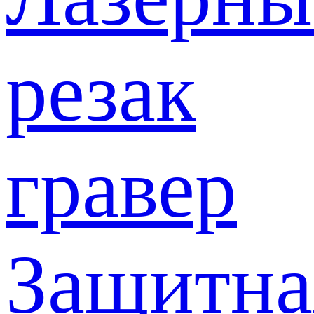
резак
гравер
Защитна