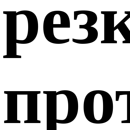
рез
про