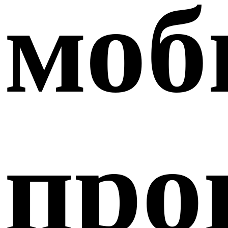
моб
про