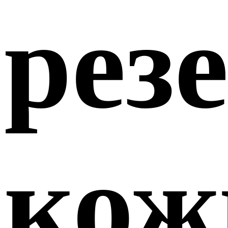
рез
кож