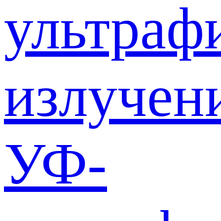
ультраф
излучен
УФ-