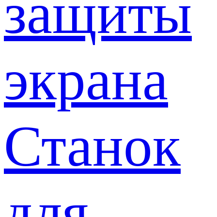
защиты
экрана
Станок
для