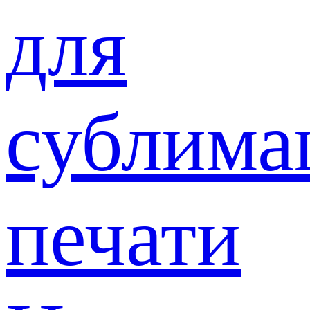
для
сублима
печати