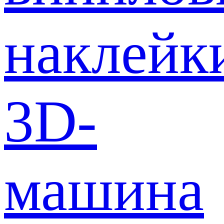
наклейк
3D-
машина