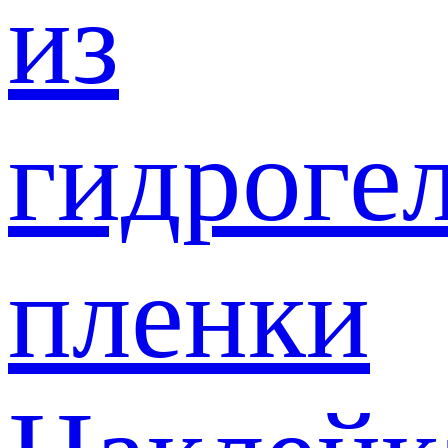
из
гидроге
пленки