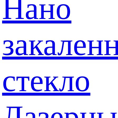
Нано
закален
стекло
Лазерны