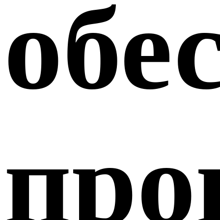
обе
про