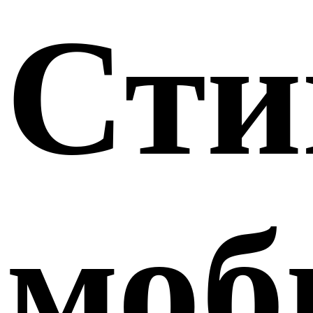
Сти
моб