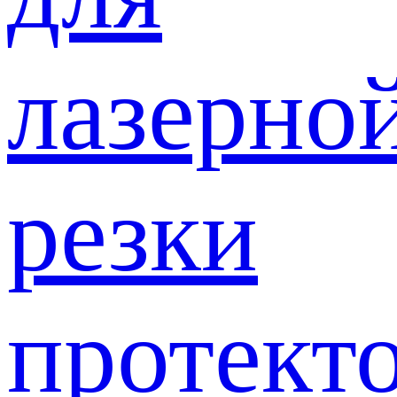
лазерно
резки
протект