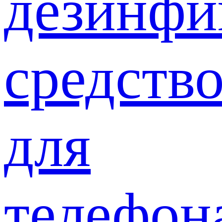
дезинф
средств
для
телефон