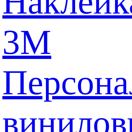
Наклейк
3M
Персона
винилов