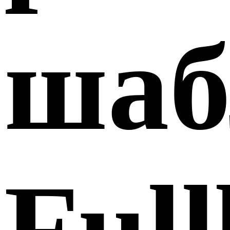
шаб
Ful