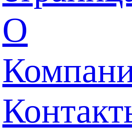
О
Компан
Контакт