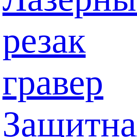
резак
гравер
Защитна