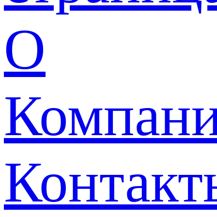
О
Компан
Контакт