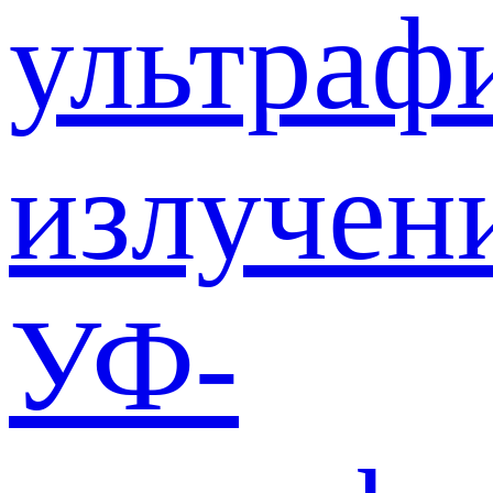
ультраф
излучен
УФ-