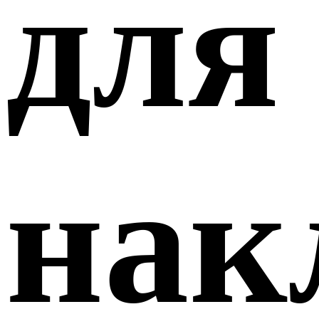
для
нак