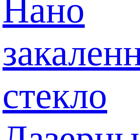
Нано
закален
стекло
Лазерны