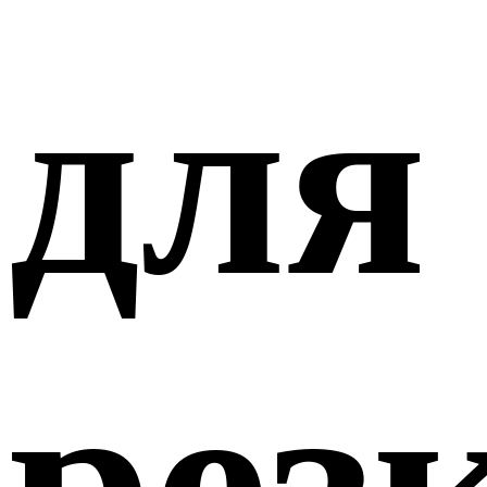
для
рез