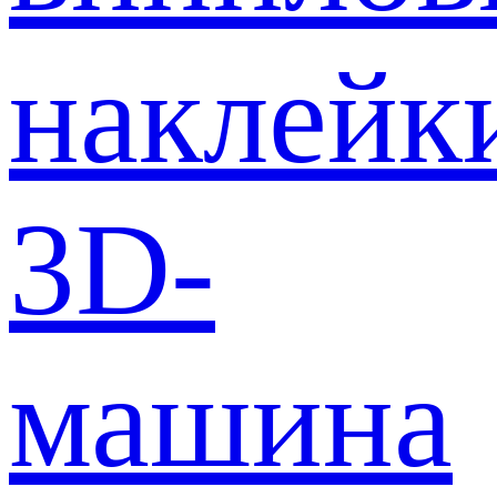
наклейк
3D-
машина