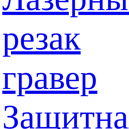
резак
гравер
Защитна