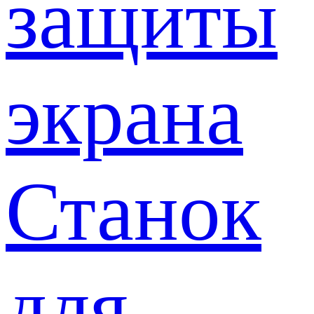
защиты
экрана
Станок
для