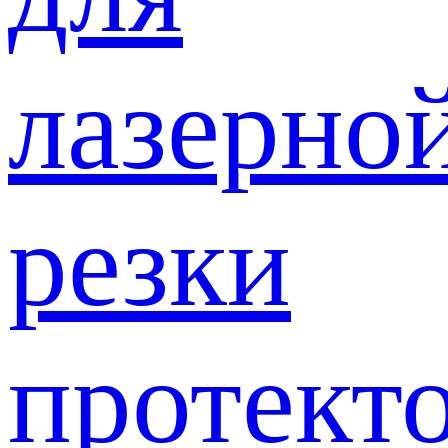
лазерно
резки
протект