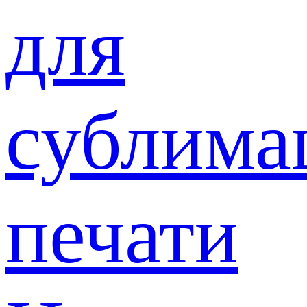
для
сублима
печати