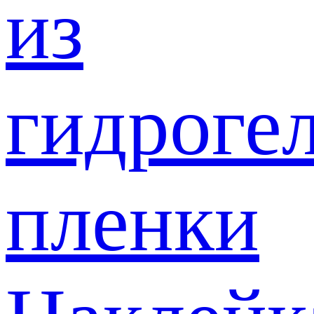
из
гидроге
пленки