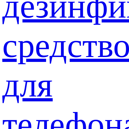
дезинф
средств
для
телефон