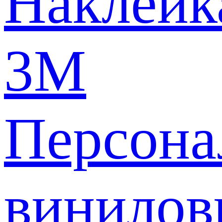
Наклейк
3M
Персона
винилов