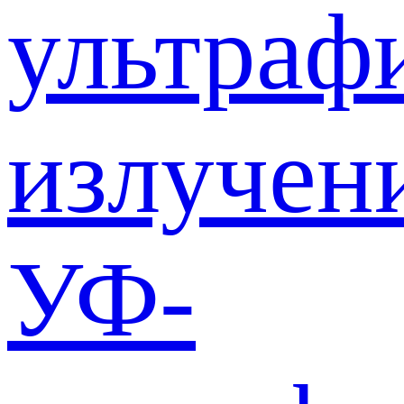
ультраф
излучен
УФ-