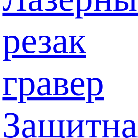
резак
гравер
Защитна