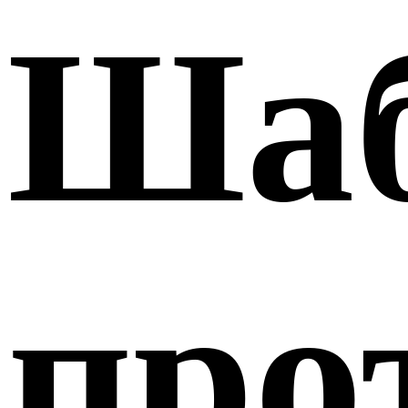
Ша
про