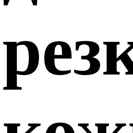
рез
кож