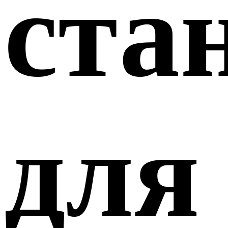
ста
для