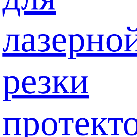
лазерно
резки
протект