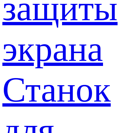
защиты
экрана
Станок
для