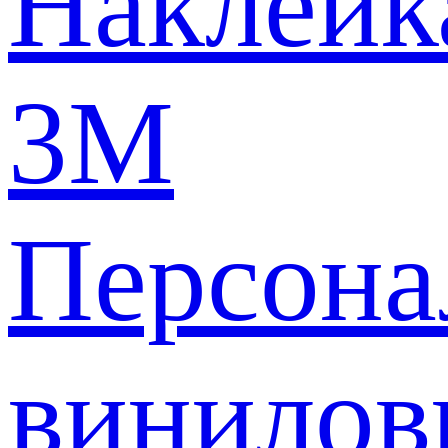
Наклейк
3M
Персона
винилов