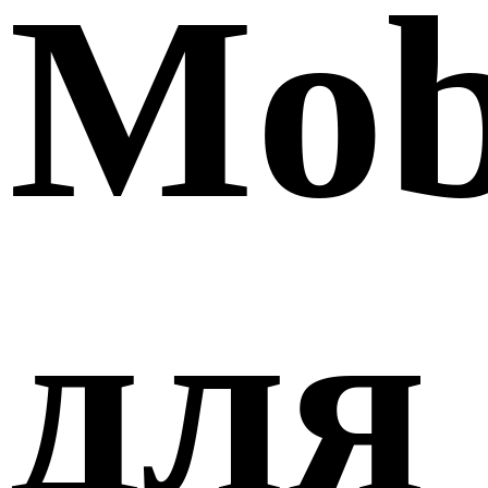
Mob
для