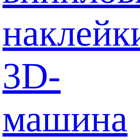
наклейк
3D-
машина