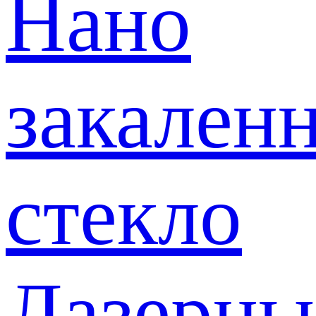
Нано
закален
стекло
Лазерны