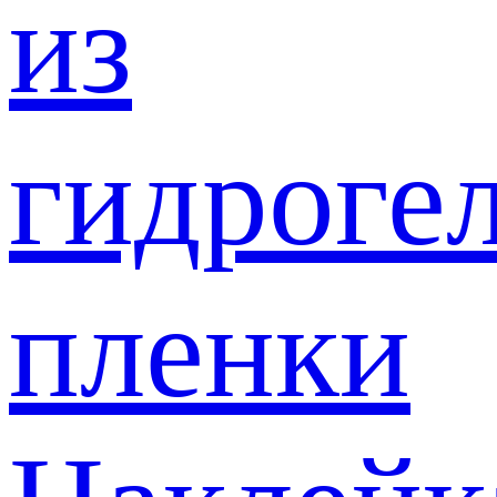
из
гидроге
пленки