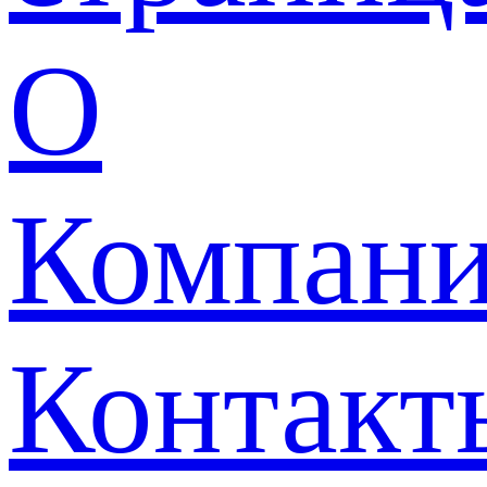
О
Компан
Контакт