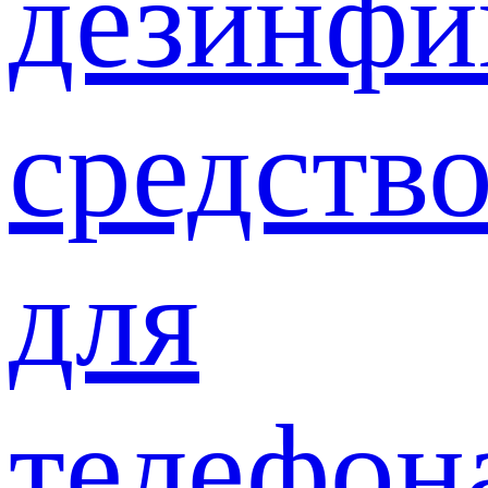
дезинф
средств
для
телефон