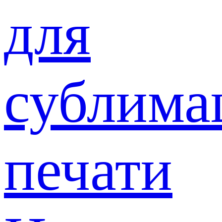
для
сублима
печати