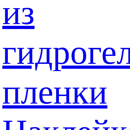
из
гидроге
пленки