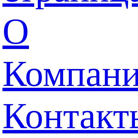
О
Компан
Контакт