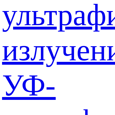
ультраф
излучен
УФ-