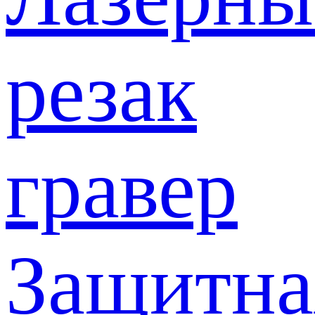
резак
гравер
Защитна