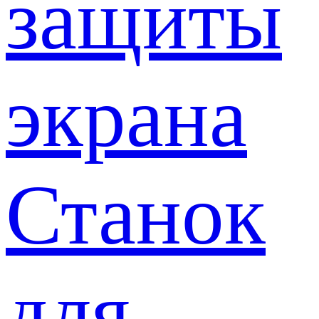
защиты
экрана
Станок
для