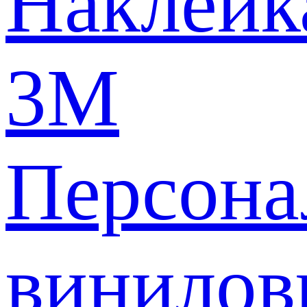
Наклейк
3M
Персона
винилов