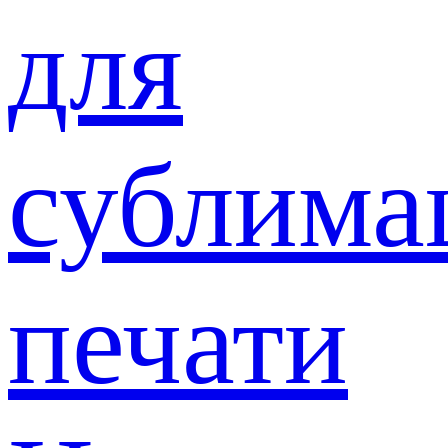
для
сублима
печати