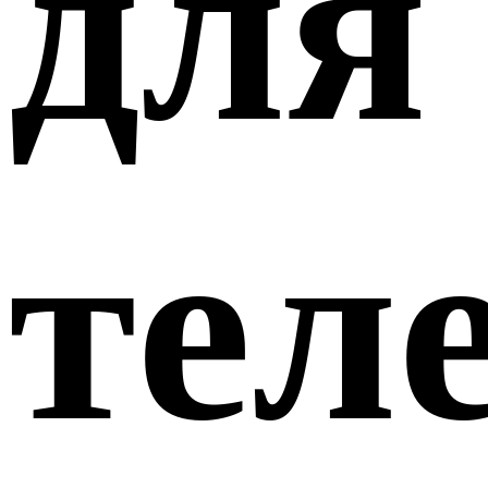
для
тел