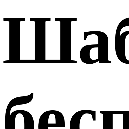
Ша
бес