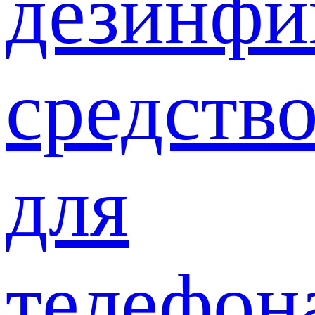
дезинф
средств
для
телефон