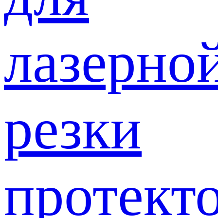
лазерно
резки
протект