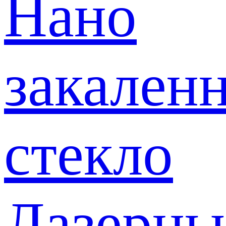
Нано
закален
стекло
Лазерны