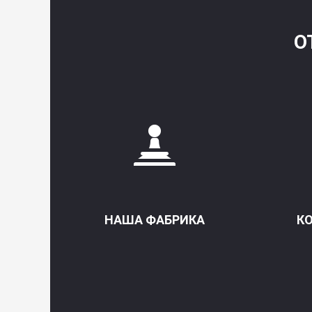
О
НАША ФАБРИКА
К