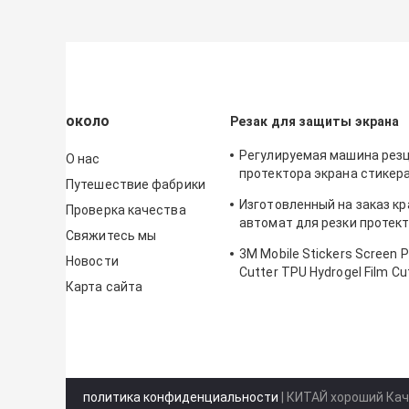
около
Резак для защиты экрана
Регулируемая машина рез
О нас
протектора экрана стикер
Путешествие фабрики
уединения для ИФоне
Изготовленный на заказ к
Проверка качества
автомат для резки протек
Свяжитесь мы
гидрогеля ТПУ для печата
3M Mobile Stickers Screen P
Новости
Cutter TPU Hydrogel Film Cu
Карта сайта
Machine
политика конфиденциальности
| КИТАЙ хороший Кач