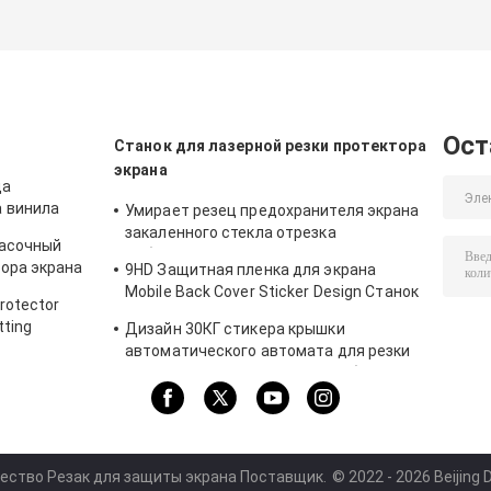
Ост
Станок для лазерной резки протектора
экрана
ца
а винила
Умирает резец предохранителя экрана
закаленного стекла отрезка
расочный
мобильный для наклеек протектора
тора экрана
9HD Защитная пленка для экрана
9ХД
ния стикера
Mobile Back Cover Sticker Design Станок
rotector
для лазерной резки
tting
Дизайн 30КГ стикера крышки
автоматического автомата для резки
закаленного стекла Дацин мобильный
ество Резак для защиты экрана Поставщик.
© 2022 - 2026 Beijing D