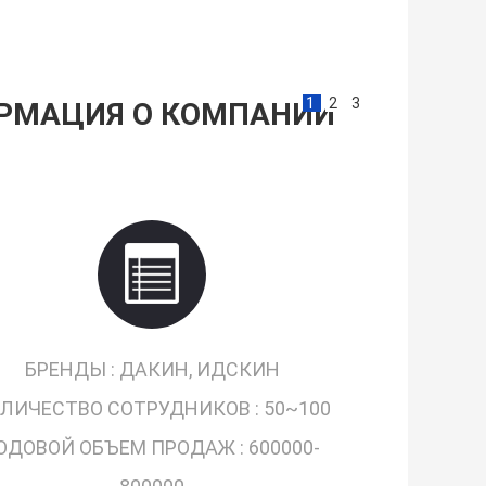
1
2
3
РМАЦИЯ О КОМПАНИИ
БРЕНДЫ :
ДАКИН, ИДСКИН
ЛИЧЕСТВО СОТРУДНИКОВ :
50~100
ОДОВОЙ ОБЪЕМ ПРОДАЖ :
600000-