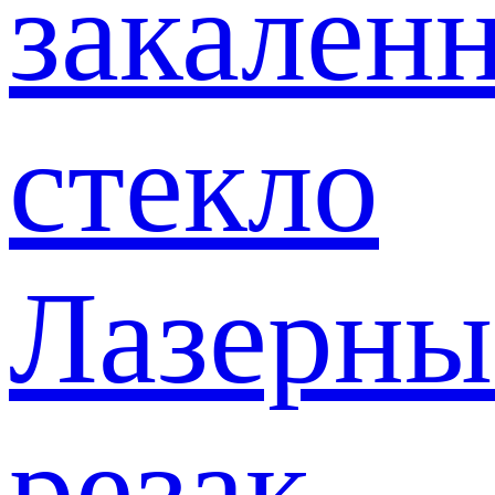
закален
стекло
Лазерны
резак