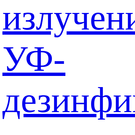
излучен
УФ-
дезинф