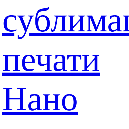
сублима
печати
Нано