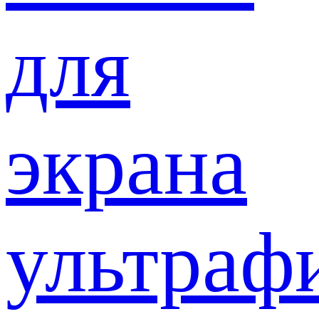
для
экрана
ультраф