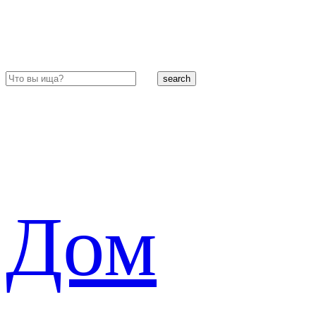
search
Дом