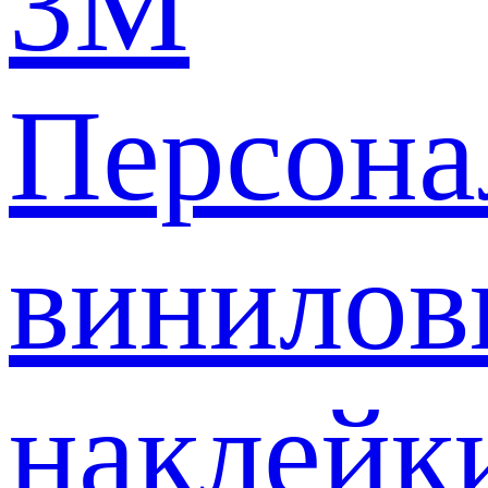
3M
Персона
винилов
наклейк