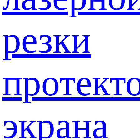
резки
протект
экрана